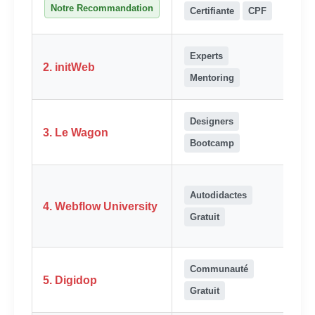
lea
Notre Recommandation
Certifiante
CPF
Co
Experts
Cou
2. initWeb
lig
Mentoring
Designers
Inte
3. Le Wagon
Pré
Bootcamp
Autodidactes
Vid
4. Webflow University
lig
Gratuit
Communauté
Vid
5. Digidop
Sla
Gratuit