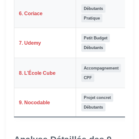
Débutants
E-
6. Coriace
lea
Pratique
Vid
Petit Budget
7. Udemy
la
Débutants
de
E-
Accompagnement
8. L’École Cube
lea
CPF
Men
Projet concret
E-
9. Nocodable
lea
Débutants