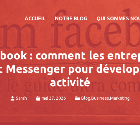
ACCUEIL
NOTRE BLOG
QUI SOMMES NO
book : comment les entre
nt Messenger pour dévelop
activité
Sarah
mai 27, 2026
Blog
,
Business
,
Marketing