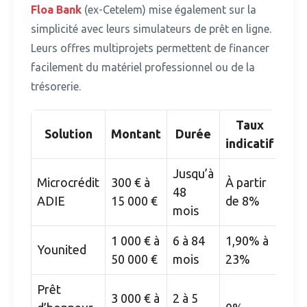
Floa Bank
(ex-Cetelem) mise également sur la
simplicité avec leurs simulateurs de prêt en ligne.
Leurs offres multiprojets permettent de financer
facilement du matériel professionnel ou de la
trésorerie.
Taux
Solution
Montant
Durée
indicatif
Jusqu’à
Microcrédit
300 € à
À partir
48
ADIE
15 000 €
de 8%
mois
1 000 € à
6 à 84
1,90% à
Younited
50 000 €
mois
23%
Prêt
3 000 € à
2 à 5