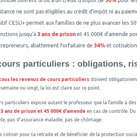
omicile ouvrent droit à un crédit d’impôt de
50%
pour les
istance ne sont pas éligibles au crédit d’impôt ni au pai
sitif CESU+ permet aux familles de ne plus avancer les 5
anctions jusqu’à
3 ans de prison
et 45 000€ d’amende pour
trepreneurs, abattement forfaitaire de
34%
et cotisatio
ours particuliers : obligations, r
tous les revenus de cours particuliers
doivent obligatoireme
maine ou vingt, la loi est claire sur ce point.
rs particuliers expose autant le professeur que la famille à de
à
3 ans de prison et 45 000€ d’amende
en cas de contrôle. Du c
raite, pas d’assurance maladie, pas de chômage.
 cotiser pour ta retraite et de bénéficier de la protection socia