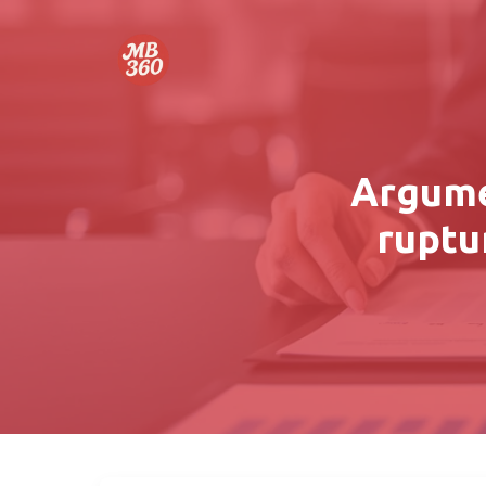
Argume
ruptur