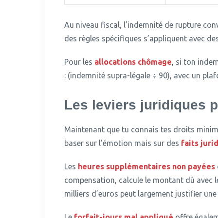
Au niveau fiscal, l’indemnité de rupture co
des règles spécifiques s’appliquent avec des 
Pour les
allocations chômage
, si ton inde
: (indemnité supra-légale ÷ 90), avec un pl
Les leviers juridiques 
Maintenant que tu connais tes droits mini
baser sur l’émotion mais sur des
faits juri
Les
heures supplémentaires non payées
compensation, calcule le montant dû avec le
milliers d’euros peut largement justifier une
Le
forfait-jours mal appliqué
offre égalem