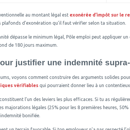
nventionnelle au montant légal est
exonérée d’impôt sur le r
plafonds d’exonération qu’il faut vérifier selon ta situation.
mnité dépasse le minimum légal, Pôle emploi peut appliquer un 
afond de 180 jours maximum.
pour justifier une indemnité supra
mums, voyons comment construire des arguments solides pour
diques vérifiables
qui pourraient donner lieu à un contentieux
constituent l’un des leviers les plus efficaces.
Si tu as régulièr
s majorations légales (25% pour les 8 premières heures, 50% a
 indemnité bonifiée.
ent un terrain favorable.
Si ton employeur n’a pas respecté l’o