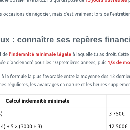
met le dossier à la DREETS qui dispose de
15 jours ouvrables
p
 occasions de négocier, mais c’est vraiment lors de l’entretien
ux : connaître ses repères financ
ul de
l’indemnité minimale légale
à laquelle tu as droit.
Cette 
ée d’ancienneté pour les 10 premières années, puis
1/3 de mo
à la formule la plus favorable entre la moyenne des 12 dernie
mes régulières, les avantages en nature et les heures supplémen
Calcul indemnité minimale
4)
3 750€
 4) + 5 × (3000 ÷ 3)
12 500€