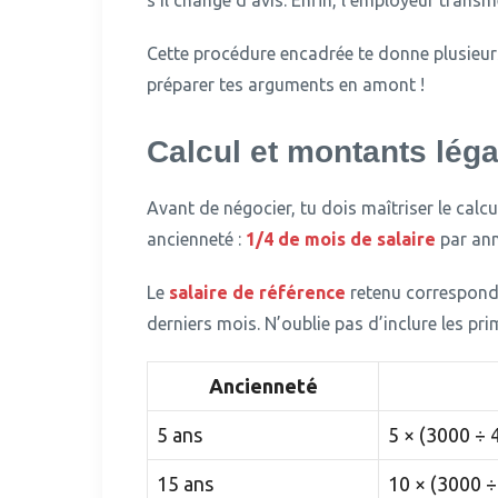
s’il change d’avis. Enfin, l’employeur trans
Cette procédure encadrée te donne plusieurs
préparer tes arguments en amont !
Calcul et montants léga
Avant de négocier, tu dois maîtriser le calc
ancienneté :
1/4 de mois de salaire
par ann
Le
salaire de référence
retenu correspond 
derniers mois.
N’oublie pas d’inclure les pri
Ancienneté
5 ans
5 × (3000 ÷ 
15 ans
10 × (3000 ÷