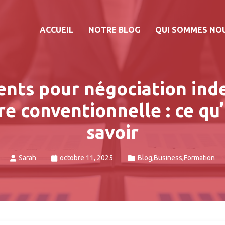
ACCUEIL
NOTRE BLOG
QUI SOMMES NO
nts pour négociation ind
e conventionnelle : ce qu’
savoir
Sarah
octobre 11, 2025
Blog
,
Business
,
Formation